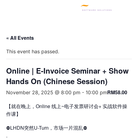
SQL PRODUCTS
E-INVOICING
POS SYSTEM
MSME GRANT
« All Events
This event has passed.
Online | E-Invoice Seminar + Show
Hands On (Chinese Session)
RM58.00
November 28, 2025 @ 8:00 pm
-
10:00 pm
【就在晚上，Online 线上~电子发票研讨会+ 实战软件操
作课】
⛔LHDN突然U-Turn，市场一片混乱⛔
.