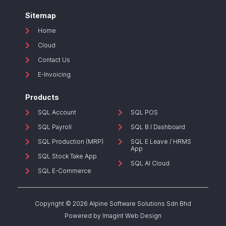
Sitemap
Home
Cloud
Contact Us
E-Invoicing
Products
SQL Account
SQL POS
SQL Payroll
SQL B.I Dashboard
SQL Production (MRP)
SQL E Leave / HRMS
App
SQL Stock Take App
SQL AI Cloud
SQL E-Commerce
Copyright © 2026 Alpine Software Solutions Sdn Bhd
Powered by
Imagint Web Design