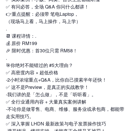
✅ 有问必答，全场 Q&A 你问什么都讲！
👉重点提醒：必须带 笔电Laptop，
（现场马上看，马上操作，马上学）
.
📆 课程详情：.
💰 原价 RM199
🎉 限时优惠：首30位只需 RM58！
.
🎯你绝对不能错过的 #5大理由？
✅ 高密度内容 × 超低价格
-2小时浓缩重点+Q&A，比你自己摸索半年还快！
✅ 这不是Preview，是真正的实战教学！
-我们讲的是「怎么做」，不是「听听看」。
✅ 全行业通用内容 + 大量真实案例讲解
-不论你是做零售、电商、维修、服务业或承包商，都能带
走实用技巧。
✅ 深入掌握 LHDN 最新政策与电子发票操作技巧
-避开错误、懂得实操，才能真正合规又不被罚！