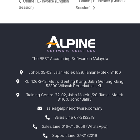
Online | E- Invoice (Chinese
Online | E- Invoice (English
Session)
Session)
The BEST Accounting Software in Malaysia
Johor: 35-02, Jalan Molek 1/29, Taman Molek, 81100
KL: 126-3-12, Metro Genting Klang, Jalan Genting Klang,
53300 Wilayah Persekutuan, KL.
Training Centre: 72-02, Jalan Molek 1/28, Taman Molek
81100, Johor Bahru
sales@alpinesoftware.com.my
Sales Line 07-2132218
Sales Line 016-7156659 (WhatsApp)
Support Line 07-2132219