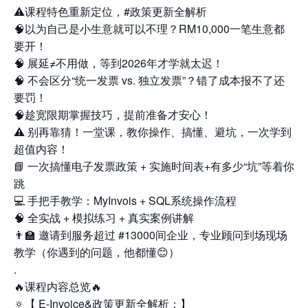
⚠️课程特色重新定位，#政策更新全解析
🧠以为自己是小生意就可以不理？RM10,000一笔生意都
要开！
🧠 展延≠不用做，等到2026年才学就太迟！
🧠 不会区分“统一发票 vs. 独立发票”？错了成本报不了还
要罚！
🧠趁宽限期掌握技巧，提前准备才安心！
⚠️ 别再靠猜！一堂课，教你操作、搞懂、避坑，一次学到
超值内容！
📘 一次搞懂电子发票政策 + 实施时间表+有多少“坑”等着你
跳
💻 手把手教学：MyInvois + SQL系统操作流程
🧠 全实战 + 模拟练习 + 真实案例讲解
👨‍🏫 邀请到服务超过 #13000间企业，专业顾问到场现场
教学（你遇到的问题，他都懂😊）
.
🔥课程内容总览🔥
🔅【 E-Invoice&政策更新全解析：】