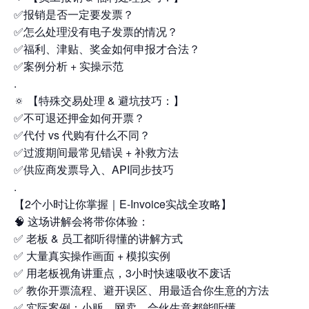
✅报销是否一定要发票？
✅怎么处理没有电子发票的情况？
✅福利、津贴、奖金如何申报才合法？
✅案例分析 + 实操示范
.
🔅 【特殊交易处理 & 避坑技巧：】
✅不可退还押金如何开票？
✅代付 vs 代购有什么不同？
✅过渡期间最常见错误 + 补救方法
✅供应商发票导入、API同步技巧
.
【2个小时让你掌握｜E-Invoice实战全攻略】
🧠 这场讲解会将带你体验：
✅ 老板 & 员工都听得懂的讲解方式
✅ 大量真实操作画面 + 模拟实例
✅ 用老板视角讲重点，3小时快速吸收不废话
✅ 教你开票流程、避开误区、用最适合你生意的方法
✅ 实际案例：小贩、网卖、合伙生意都能听懂